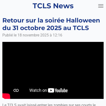
TCLS News
Passer
au
contenu
Retour sur la soirée Halloween
principal
du 31 octobre 2025 au TCLS
Publié le 18 novembre 2025 à 12:16
Le TCLS avait laissé entrer les zombies sur ses courts le