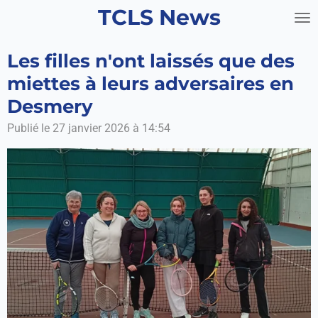
TCLS News
Passer
au
contenu
Les filles n'ont laissés que des
principal
miettes à leurs adversaires en
Desmery
Publié le 27 janvier 2026 à 14:54