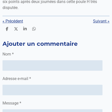
six points après deux journées dans cette poule H très
disputée.
«
Précédent
Suivant
»
P
P
P
P
a
a
a
a
r
r
r
r
Ajouter un commentaire
t
t
t
t
a
a
a
a
g
g
g
g
Nom *
e
e
e
e
r
r
r
r
Adresse e-mail *
Message *