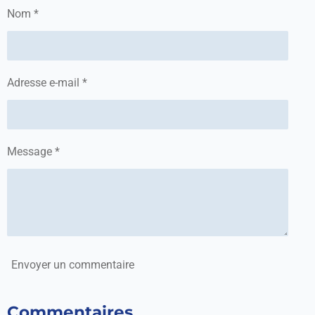
g
g
g
g
Nom *
e
e
e
e
r
r
r
r
Adresse e-mail *
Message *
Envoyer un commentaire
Commentaires