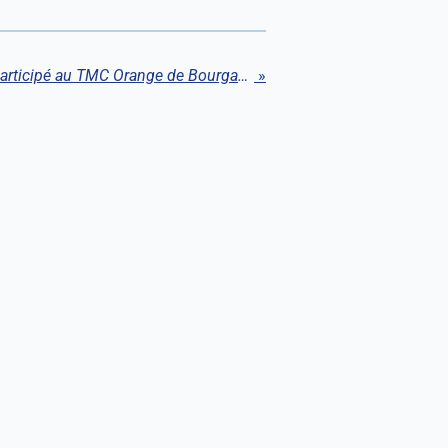
Trois de nos jeunes ont participé au TMC Orange de Bourganeuf : Ancelin à 2 points du titre
»