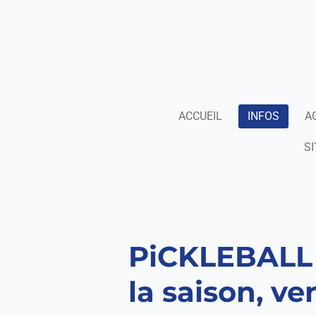
Passer
au
contenu
principal
ACCUEIL
INFOS
A
SI
PiCKLEBALL :
la saison, v