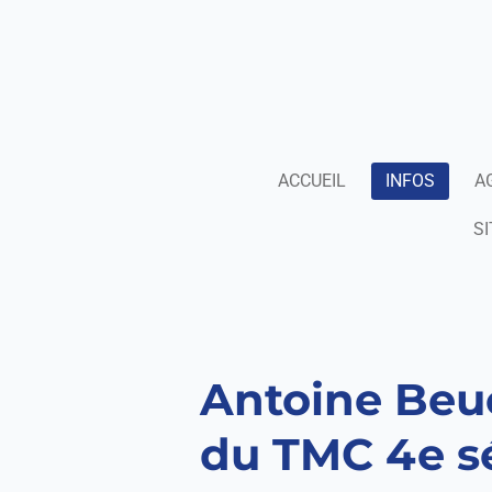
Passer
au
contenu
principal
ACCUEIL
INFOS
A
SI
Antoine Beuc
du TMC 4e sé