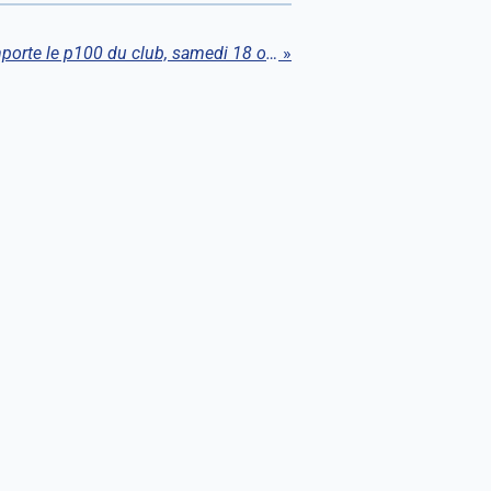
Une paire de Isle (87) remporte le p100 du club, samedi 18 octobre. Hugues et Cédric sur le podium
»