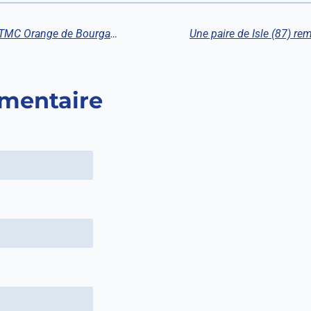
Trois de nos jeunes ont participé au TMC Orange de Bourganeuf : Ancelin à 2 points du titre
mentaire