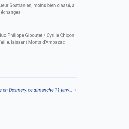
ueur Sostranien, moins bien classé, a
s échanges.
duo Philippe Giboutet / Cyrille Chicon
 faille, laissant Monts d’Ambazac
Carton plein pour les filles en Desmery, ce dimanche 11 janvier
»