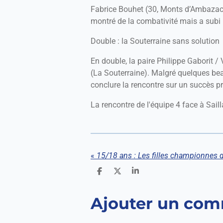
Fabrice Bouhet (30, Monts d’Ambazac) 
montré de la combativité mais a subi l
Double : la Souterraine sans solution
En double, la paire Philippe Gaborit /
(La Souterraine). Malgré quelques beau
conclure la rencontre sur un succès pro
La rencontre de l'équipe 4 face à Saillat
«
P
P
P
a
a
a
r
r
r
Ajouter un com
t
t
t
a
a
a
g
g
g
e
e
e