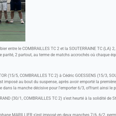
rbier entre le COMBRAILLES TC 2 et la SOUTERRAINE TC (LA) 2, d
e parité, 2 partout, au terme de matchs accrochés où chaque équi
ICTOR (15/5, COMBRAILLES TC 2) à Cédric GOESSENS (15/3, SOU
’est imposé au bout du suspense, après avoir emporté la premièr
nce dans la manche décisive pour l'emporter 6/3, offrant ainsi le 
RAND (30/1, COMBRAILLES TC 2) s’est heurté à la solidité de 
éphane MARILLIER s’est imposé en deux manches 7/6, 6/2, permet