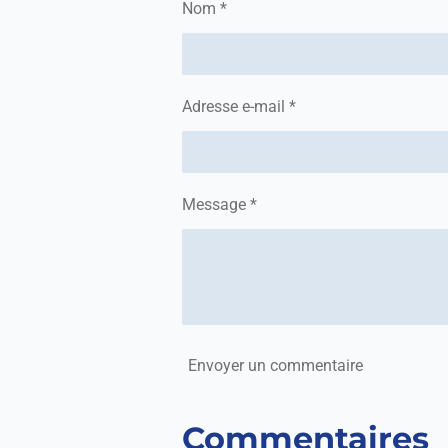
Nom *
r
r
r
Adresse e-mail *
Message *
Envoyer un commentaire
Commentaires