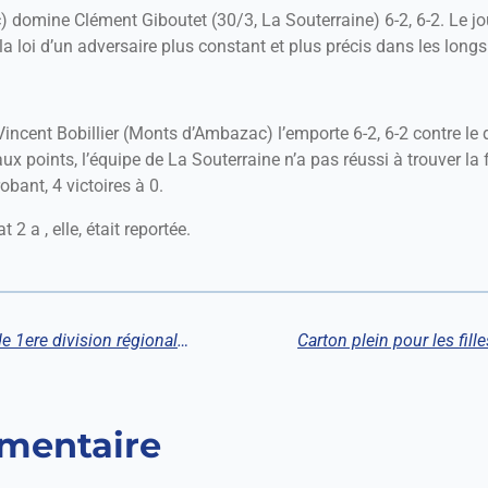
domine Clément Giboutet (30/3, La Souterraine) 6-2, 6-2. Le jo
a loi d’un adversaire plus constant et plus précis dans les long
 Vincent Bobillier (Monts d’Ambazac) l’emporte 6-2, 6-2 contre le 
x points, l’équipe de La Souterraine n’a pas réussi à trouver la
bant, 4 victoires à 0.
 2 a , elle, était reportée.
15/18 ans : Les filles championnes de 1ere division régionale pôle Limoges
mentaire