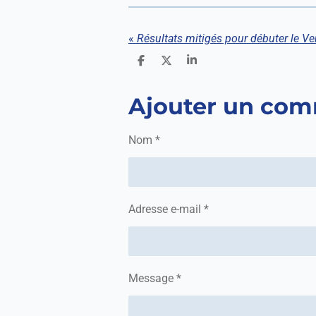
«
Résultats mitigés pour débuter le Ve
P
P
P
a
a
a
r
r
r
Ajouter un com
t
t
t
a
a
a
g
g
g
e
e
e
Nom *
r
r
r
Adresse e-mail *
Message *