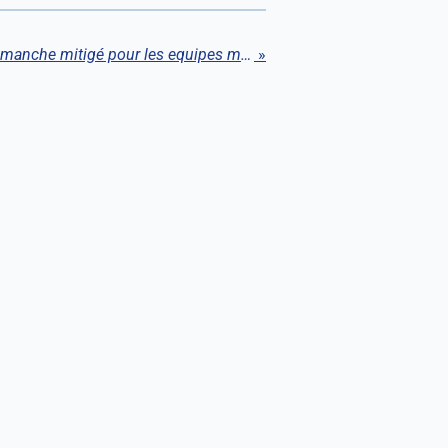
Pas de défaite mais un dimanche mitigé pour les equipes messieurs engagées en Verbier
»