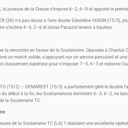
, la joueuse de la Creuse s’impose 6–2, 6–0 et apporte le premie
 (30) n’a pas réussi à faire douter Géraldine VOISIN (15/5), pl
e s’incline 4–6, 2–6 et laisse Panazol revenir à hauteur.
ler la rencontre en faveur de la Souterraine. Opposée à Chantal 
vré un match solide, s’appuyant sur un service percutant et une 
r son classement supérieur pour s’imposer 7–5, 6–3 et redonne l’
ENITO (15/2) – DEMAREST (15/3) a parfaitement géré le double 
 du début à la fin, les Sostraniennes dominent 6–3, 6–2, ne lais
de la Souterraine TC.
ine
joueuses de la Souterraine TC (LA) 1 réalisent une excellente opér