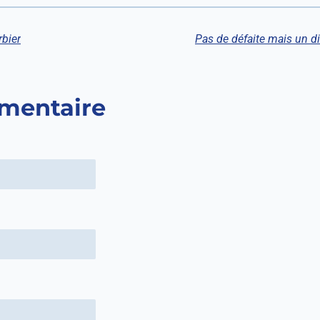
rbier
mentaire