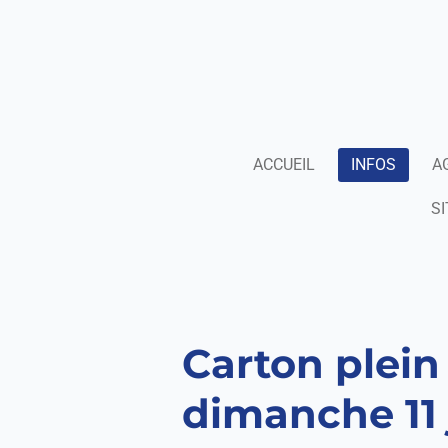
Passer
au
contenu
principal
ACCUEIL
INFOS
A
SI
Carton plein 
dimanche 11 