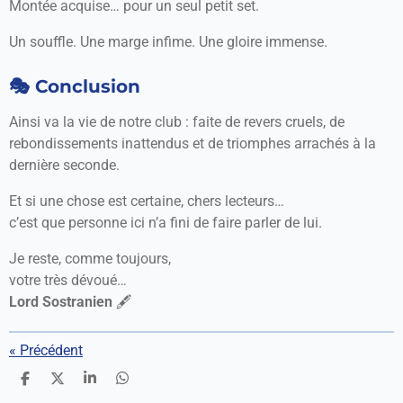
Montée acquise… pour un seul petit set.
Un souffle. Une marge infime. Une gloire immense.
🎭 Conclusion
Ainsi va la vie de notre club : faite de revers cruels, de
rebondissements inattendus et de triomphes arrachés à la
dernière seconde.
Et si une chose est certaine, chers lecteurs…
c’est que personne ici n’a fini de faire parler de lui.
Je reste, comme toujours,
votre très dévoué…
Lord Sostranien
🖋️
«
Précédent
P
P
P
P
a
a
a
a