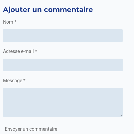
r
r
r
r
Ajouter un commentaire
t
t
t
t
a
a
a
a
g
g
g
g
Nom *
e
e
e
e
r
r
r
r
Adresse e-mail *
Message *
Envoyer un commentaire